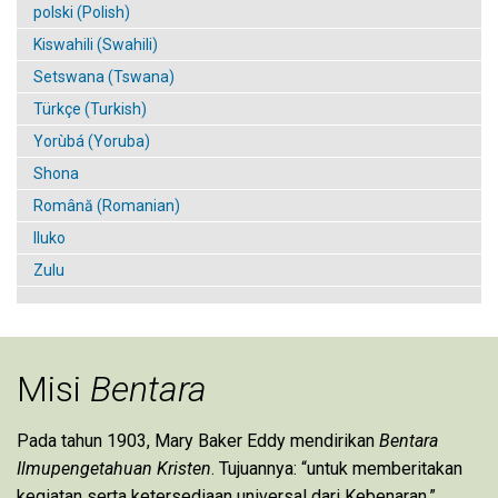
polski (Polish)
Kiswahili (Swahili)
Setswana (Tswana)
Türkçe (Turkish)
Yorùbá (Yoruba)
Shona
Română (Romanian)
Iluko
Zulu
Misi
Bentara
Pada tahun 1903, Mary Baker Eddy mendirikan
Bentara
Ilmupengetahuan Kristen
. Tujuannya: “untuk memberitakan
kegiatan serta ketersediaan universal dari Kebenaran.”