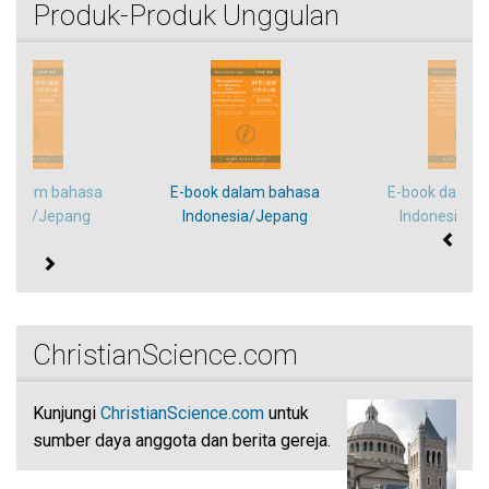
Produk-Produk Unggulan
k dalam bahasa
E-book dalam bahasa
E-book dalam
nesia/Jepang
Indonesia/Jepang
Indonesia/J
ChristianScience.com
Kunjungi
ChristianScience.com
untuk
sumber daya anggota dan berita gereja.